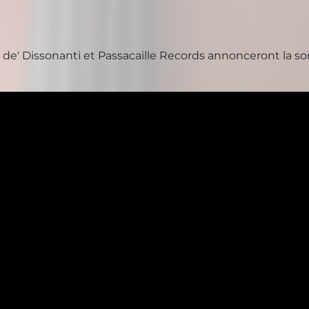
mia de' Dissonanti et Passacaille Records annonceront la s