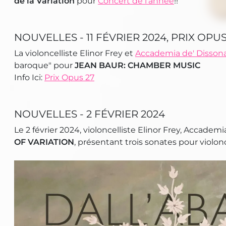
de la Variation
pour
Concert de l'année
!!
NOUVELLES - 11 FÉVRIER 2024, PRIX OPUS
La violoncelliste Elinor Frey et
Accademia de' Disson
baroque" pour
JEAN BAUR: CHAMBER MUSIC
Info Ici:
Prix Opus 27
NOUVELLES - 2 FÉVRIER 2024
Le 2 février 2024, violoncelliste Elinor Frey, Accade
OF VARIATION
, présentant trois sonates pour violonc