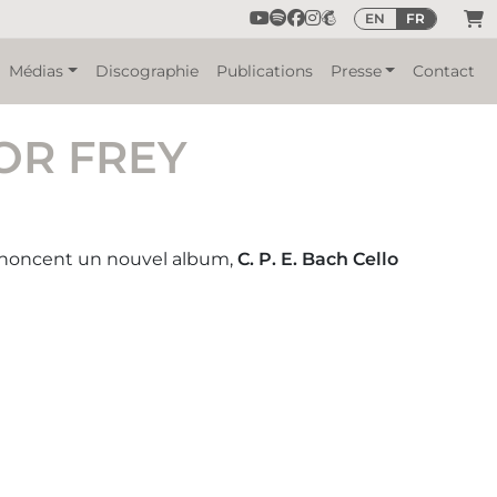
EN
FR
Médias
Discographie
Publications
Presse
Contact
NOR FREY
noncent un nouvel album,
C. P. E. Bach Cello