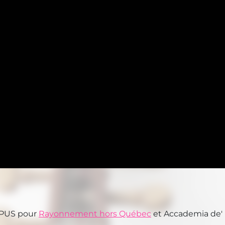
 OPUS pour
Rayonnement hors Québec
et Accademia de'