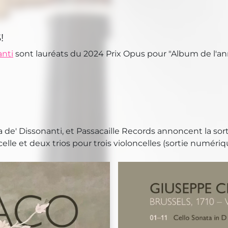
!
anti
sont lauréats du 2024 Prix Opus pour "Album de l'an
mia de' Dissonanti, et Passacaille Records annoncent la so
elle et deux trios pour trois violoncelles (sortie numérique