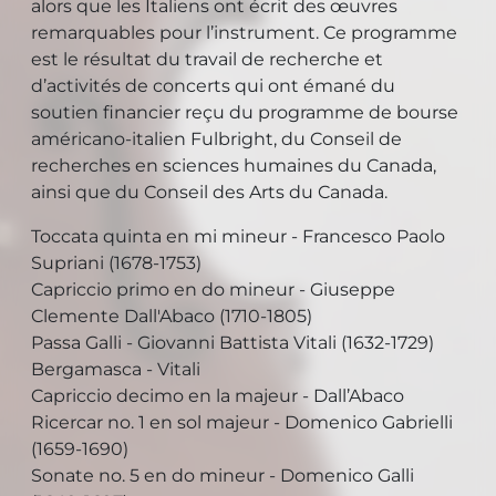
alors que les Italiens ont écrit des œuvres
remarquables pour l’instrument. Ce programme
est le résultat du travail de recherche et
d’activités de concerts qui ont émané du
soutien financier reçu du programme de bourse
américano-italien Fulbright, du Conseil de
recherches en sciences humaines du Canada,
ainsi que du Conseil des Arts du Canada.
Toccata quinta en mi mineur - Francesco Paolo
Supriani (1678-1753)
Capriccio primo en do mineur - Giuseppe
Clemente Dall'Abaco (1710-1805)
Passa Galli - Giovanni Battista Vitali (1632-1729)
Bergamasca - Vitali
Capriccio decimo en la majeur - Dall’Abaco
Ricercar no. 1 en sol majeur - Domenico Gabrielli
(1659-1690)
Sonate no. 5 en do mineur - Domenico Galli