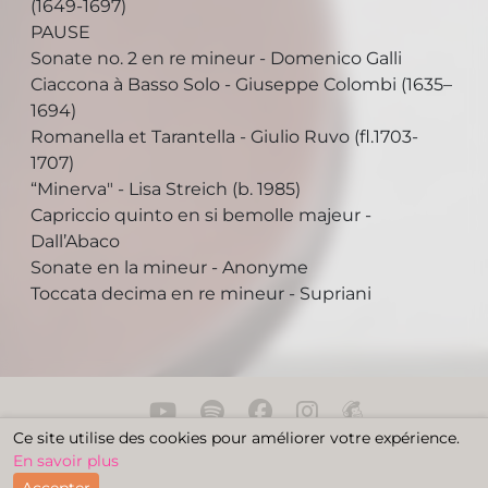
(1649-1697)
PAUSE
Sonate no. 2 en re mineur - Domenico Galli
Ciaccona à Basso Solo - Giuseppe Colombi (1635–
1694)
Romanella et Tarantella - Giulio Ruvo (fl.1703-
1707)
“Minerva" - Lisa Streich (b. 1985)
Capriccio quinto en si bemolle majeur -
Dall’Abaco
Sonate en la mineur - Anonyme
Toccata decima en re mineur - Supriani
Ce site utilise des cookies pour améliorer votre expérience.
·
Politique de confidentialité
Conditions d’utilisation
En savoir plus
© 2026 Elinor Frey · Site par
VGo Designs