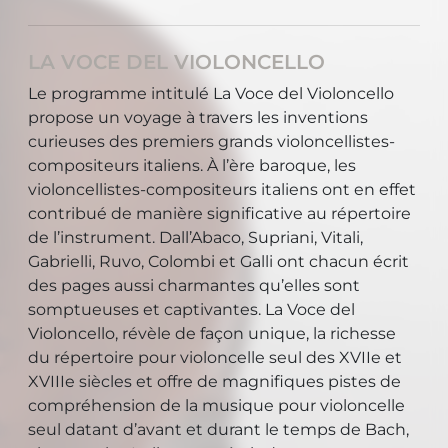
LA VOCE DEL VIOLONCELLO
Le programme intitulé La Voce del Violoncello
propose un voyage à travers les inventions
curieuses des premiers grands violoncellistes-
compositeurs italiens. À l’ère baroque, les
violoncellistes-compositeurs italiens ont en effet
contribué de manière significative au répertoire
de l’instrument. Dall’Abaco, Supriani, Vitali,
Gabrielli, Ruvo, Colombi et Galli ont chacun écrit
des pages aussi charmantes qu’elles sont
somptueuses et captivantes. La Voce del
Violoncello, révèle de façon unique, la richesse
du répertoire pour violoncelle seul des XVIIe et
XVIIIe siècles et offre de magnifiques pistes de
compréhension de la musique pour violoncelle
seul datant d’avant et durant le temps de Bach,