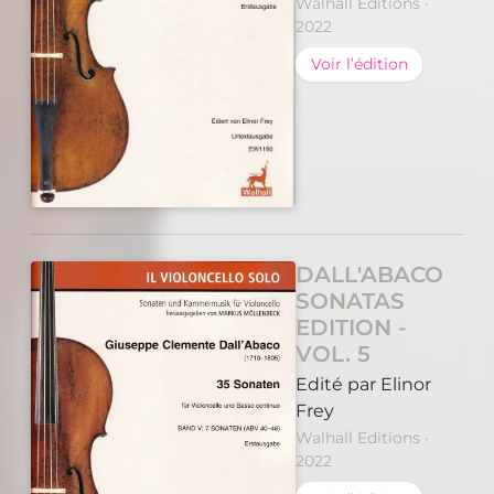
Walhall Editions ·
2022
Voir l’édition
DALL'ABACO
SONATAS
EDITION -
VOL. 5
Edité par Elinor
Frey
Walhall Editions ·
2022