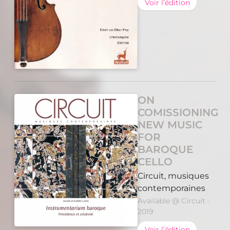
Voir l’édition
ON
COMISSIONING
NEW MUSIC
FOR
BAROQUE
CELLO
Circuit, musiques
contemporaines
Available @ Circuit ·
2019
Voir l’édition