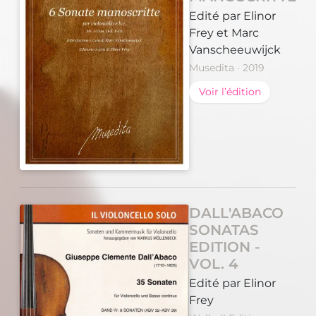
Edité par Elinor
Frey et Marc
Vanscheeuwijck
Musedita · 2019
Voir l’édition
DALL'ABACO
SONATAS
EDITION -
VOL. 4
Edité par Elinor
Frey