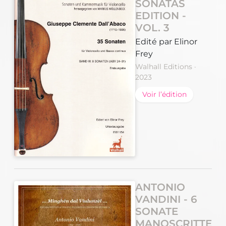
SONATAS
EDITION -
VOL. 3
Edité par Elinor
Frey
Walhall Editions ·
2023
Voir l’édition
ANTONIO
VANDINI - 6
SONATE
MANOSCRITTE