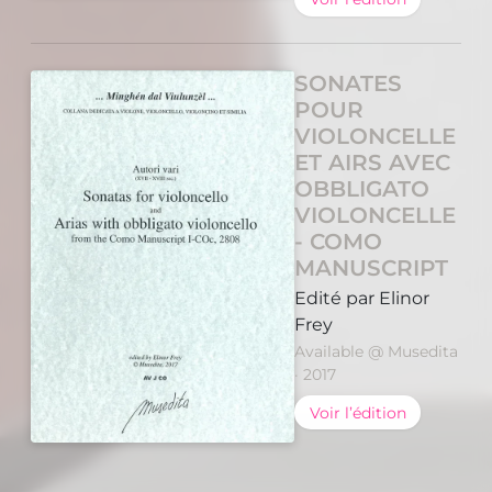
SONATES
POUR
VIOLONCELLE
ET AIRS AVEC
OBBLIGATO
VIOLONCELLE
- COMO
MANUSCRIPT
Edité par Elinor
Frey
Available @ Musedita
· 2017
Voir l’édition